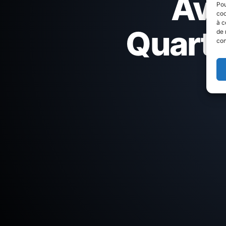
Avi
Pou
coo
à c
Quartie
de 
con