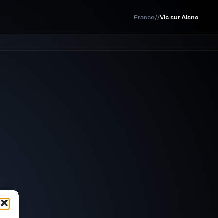
France
/
/
Vic sur Aisne