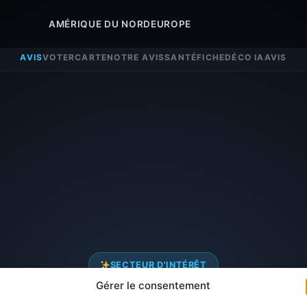
AMÉRIQUE DU NORD
EUROPE
AVIS
VOTER
CARTE
NOTRE AVIS
SANTÉ
FICHE
DÉCO IA
AVIS
SECTEUR D'INTÉRÊT
Gérer le consentement