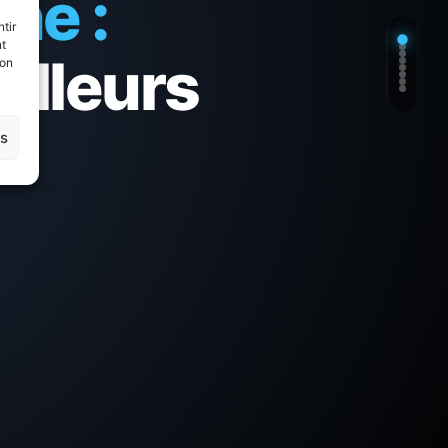
ne :
tir
nt
eilleurs
son
es