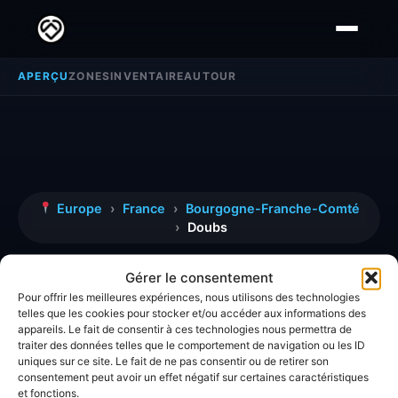
APERÇU
ZONES
INVENTAIRE
AUTOUR
Europe
›
France
›
Bourgogne-Franche-Comté
›
Doubs
Doubs
Gérer le consentement
Pour offrir les meilleures expériences, nous utilisons des technologies
telles que les cookies pour stocker et/ou accéder aux informations des
Découvrez toutes les informations, avis et
appareils. Le fait de consentir à ces technologies nous permettra de
traiter des données telles que le comportement de navigation ou les ID
analyses détaillées concernant la zone
Doubs
.
uniques sur ce site. Le fait de ne pas consentir ou de retirer son
consentement peut avoir un effet négatif sur certaines caractéristiques
et fonctions.