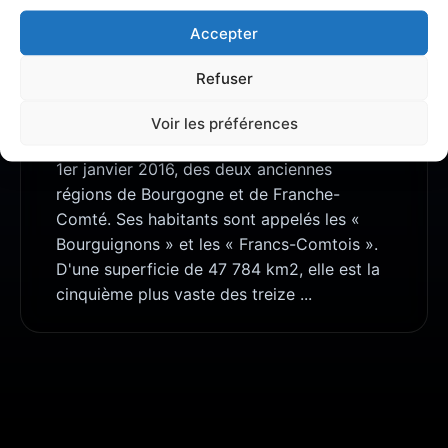
Accepter
À PROPOS DE DOUBS
La Bourgogne-Franche-Comté (parfois
Refuser
abrégée BFC) est une région administrative
située dans le quart nord-est de la France.
Voir les préférences
Elle est issue de la fusion administrative, le
1er janvier 2016, des deux anciennes
régions de Bourgogne et de Franche-
Comté. Ses habitants sont appelés les «
Bourguignons » et les « Francs-Comtois ».
D'une superficie de 47 784 km2, elle est la
cinquième plus vaste des treize ...