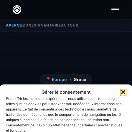
APERÇU
ZONES
INVENTAIRE
AUTOUR
Europe
›
Grèce
Gérer le consentement
Grèce
Pour offrir les meilleures expériences, nous utilisons des technologies
telles que les cookies pour stocker et/ou accéder aux informations des
appareils. Le fait de consentir à ces technologies nous permettra de
Découvrez toutes les informations, avis et
traiter des données telles que le comportement de navigation ou les ID
uniques sur ce site. Le fait de ne pas consentir ou de retirer son
analyses détaillées concernant la zone
Grèce
.
consentement peut avoir un effet négatif sur certaines caractéristiques
et fonctions.