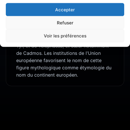
Accepter
À PROPOS DE GRÈCE
Refuser
Dans la mythologie grecque, Europe (en
grec ancien : Εὐρώπη / Eurốpê) est une
Voir les préférences
princesse phénicienne, fille d'Agénor, roi de
Tyr, et de Téléphassa, et sœur notamment
de Cadmos. Les institutions de l'Union
européenne favorisent le nom de cette
figure mythologique comme étymologie du
nom du continent européen.