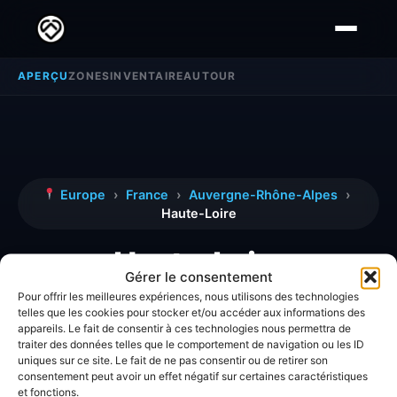
APERÇU
ZONES
INVENTAIRE
AUTOUR
Europe
›
France
›
Auvergne-Rhône-Alpes
›
Haute-Loire
Haute-Loire
Gérer le consentement
Pour offrir les meilleures expériences, nous utilisons des technologies
telles que les cookies pour stocker et/ou accéder aux informations des
Découvrez toutes les informations, avis et
appareils. Le fait de consentir à ces technologies nous permettra de
analyses détaillées concernant la zone
Haute-
traiter des données telles que le comportement de navigation ou les ID
uniques sur ce site. Le fait de ne pas consentir ou de retirer son
Loire
.
consentement peut avoir un effet négatif sur certaines caractéristiques
et fonctions.