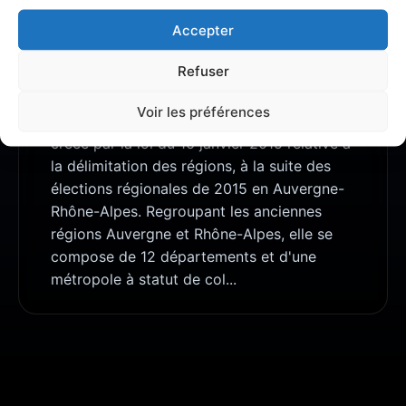
Accepter
À PROPOS DE HAUTE-LOIRE
Refuser
Auvergne-Rhône-Alpes est une région
administrative française située dans le quart
Voir les préférences
sud-est de la France métropolitaine. Elle est
créée par la loi du 16 janvier 2015 relative à
la délimitation des régions, à la suite des
élections régionales de 2015 en Auvergne-
Rhône-Alpes. Regroupant les anciennes
régions Auvergne et Rhône-Alpes, elle se
compose de 12 départements et d'une
métropole à statut de col...