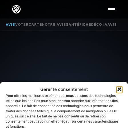
AVIS
VOTER
CARTE
NOTRE AVIS
SANTÉ
FICHE
DÉCO IA
AVIS
Gérer le consentement
Pour offrir les meilleures expériences, nous utilisons des technologies
telles que les cookies pour stocker et/ou accéder aux informations des
appareils. Le fait de consentir à ces technologies nous permettra de
SECTEUR D'INTÉRÊT
traiter des données telles que le comportement de navigation ou les ID
uniques sur ce site. Le fait de ne pas consentir ou de retirer son
Avis sur
Saint Jacques
consentement peut avoir un effet négatif sur certaines caractéristiques
et fonctions.