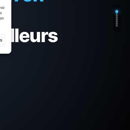
tir
nt
son
eilleurs
es