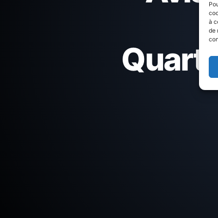
Pou
coo
à c
de 
con
Quartie