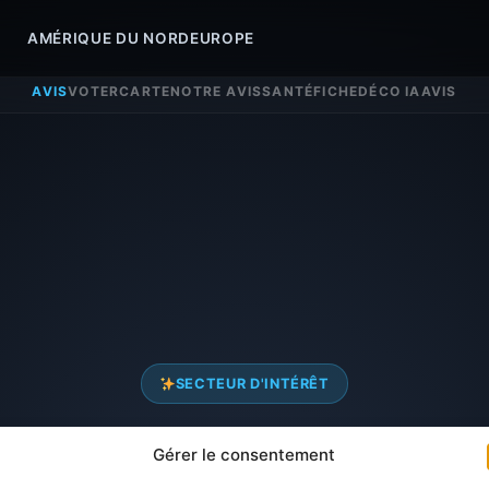
AMÉRIQUE DU NORD
EUROPE
AVIS
VOTER
CARTE
NOTRE AVIS
SANTÉ
FICHE
DÉCO IA
AVIS
SECTEUR D'INTÉRÊT
 sur
Saint Germa
Gérer le consentement