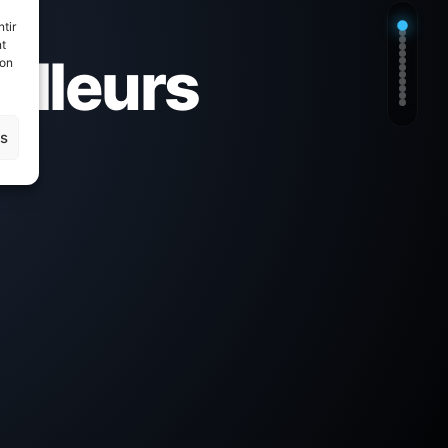
:
tir
nt
eilleurs
son
es