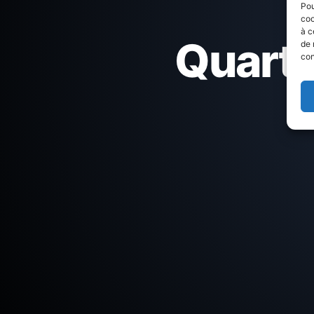
Pou
coo
à c
Quartie
de 
con