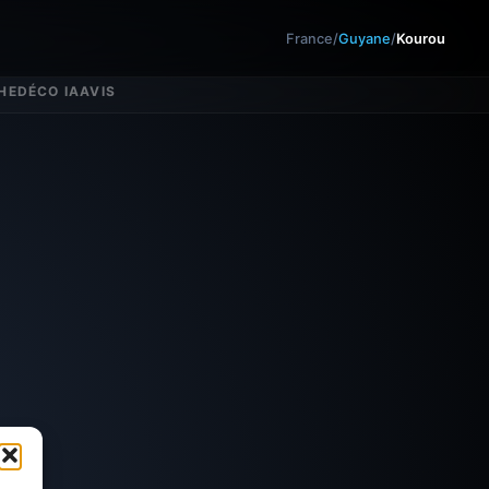
France
/
Guyane
/
Kourou
HE
DÉCO IA
AVIS