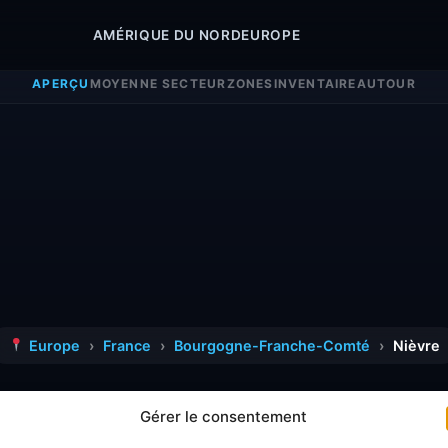
AMÉRIQUE DU NORD
EUROPE
APERÇU
MOYENNE SECTEUR
ZONES
INVENTAIRE
AUTOUR
Europe
›
France
›
Bourgogne-Franche-Comté
›
Nièvre
Nièvre
Gérer le consentement