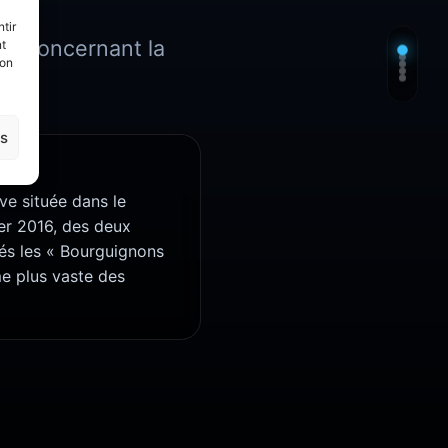
tir
ées concernant la
nt
son
es
e située dans le
ier 2016, des deux
és les « Bourguignons
me plus vaste des