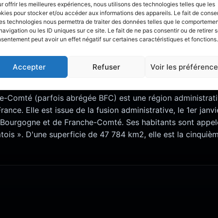
r offrir les meilleures expériences, nous utilisons des technologies telles que les
kies pour stocker et/ou accéder aux informations des appareils. Le fait de consen
 les informations, avis et analyses détaill
es technologies nous permettra de traiter des données telles que le comporteme
navigation ou les ID uniques sur ce site. Le fait de ne pas consentir ou de retirer 
zone
Nièvre
.
sentement peut avoir un effet négatif sur certaines caractéristiques et fonctions.
Accepter
Refuser
Voir les préférenc
IÈVRE
-Comté (parfois abrégée BFC) est une région administrativ
rance. Elle est issue de la fusion administrative, le 1er janv
 Bourgogne et de Franche-Comté. Ses habitants sont appel
tois ». D'une superficie de 47 784 km2, elle est la cinquiè