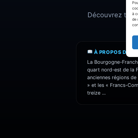
Pou
coo
Découvrez toutes
à c
de 
con
À PROPOS DE N
La Bourgogne-Franche
quart nord-est de la F
anciennes régions de
» et les « Francs-Com
treize ...