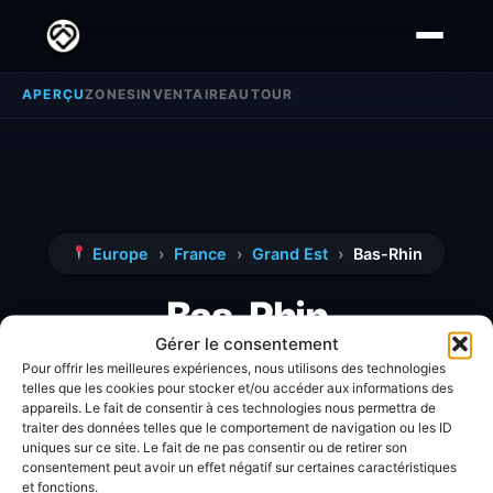
APERÇU
ZONES
INVENTAIRE
AUTOUR
Europe
›
France
›
Grand Est
›
Bas-Rhin
Bas-Rhin
Gérer le consentement
Pour offrir les meilleures expériences, nous utilisons des technologies
Découvrez toutes les informations, avis et
telles que les cookies pour stocker et/ou accéder aux informations des
appareils. Le fait de consentir à ces technologies nous permettra de
analyses détaillées concernant la zone
Bas-
traiter des données telles que le comportement de navigation ou les ID
Rhin
.
uniques sur ce site. Le fait de ne pas consentir ou de retirer son
consentement peut avoir un effet négatif sur certaines caractéristiques
et fonctions.