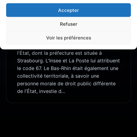
Accepter
À PROPOS DE BAS-RHIN
Le Bas-Rhin (/bɑ.ʁɛ̃/) est un département
Refuser
français situé dans la région Grand Est.
C'est une circonscription administrative,
Voir les préférences
territoire de compétence de services de
l'État, dont la préfecture est située à
Strasbourg. L'Insee et La Poste lui attribuent
le code 67. Le Bas-Rhin était également une
collectivité territoriale, à savoir une
personne morale de droit public différente
de l'État, investie d...