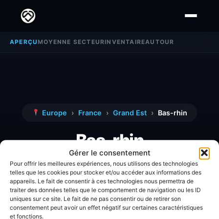
APERÇU
MOYENNE SECTEUR
INVENTAIRE
AUTOUR
Europe
›
France
›
Grand Est
›
Bas-rhin
Bas-rhin
Gérer le consentement
Pour offrir les meilleures expériences, nous utilisons des technologies
Découvrez toutes les informations, avis et
telles que les cookies pour stocker et/ou accéder aux informations des
appareils. Le fait de consentir à ces technologies nous permettra de
analyses détaillées concernant la zone
Bas-
traiter des données telles que le comportement de navigation ou les ID
rhin
.
uniques sur ce site. Le fait de ne pas consentir ou de retirer son
consentement peut avoir un effet négatif sur certaines caractéristiques
et fonctions.