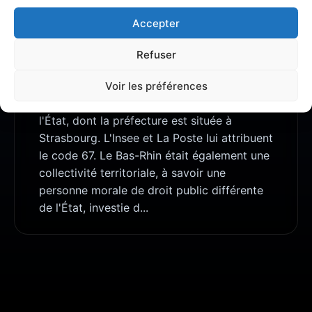
Accepter
À PROPOS DE BAS-RHIN
Le Bas-Rhin (/bɑ.ʁɛ̃/) est un département
Refuser
français situé dans la région Grand Est.
C'est une circonscription administrative,
Voir les préférences
territoire de compétence de services de
l'État, dont la préfecture est située à
Strasbourg. L'Insee et La Poste lui attribuent
le code 67. Le Bas-Rhin était également une
collectivité territoriale, à savoir une
personne morale de droit public différente
de l'État, investie d...