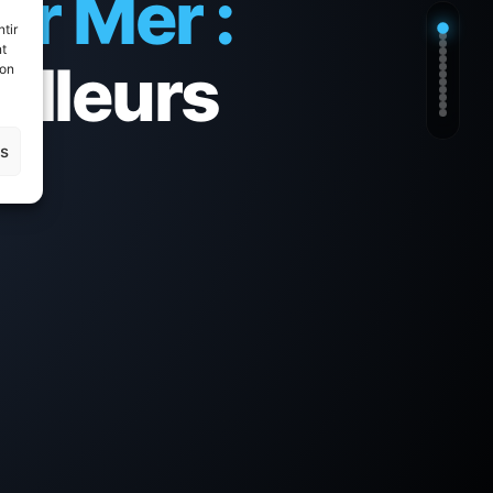
ur Mer :
tir
nt
eilleurs
son
es