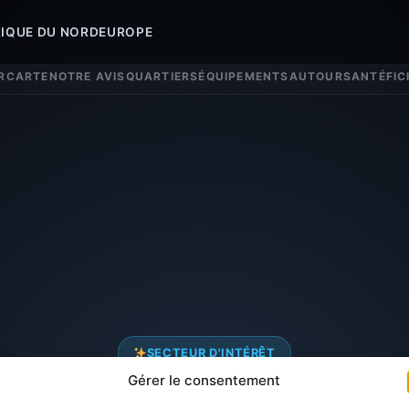
IQUE DU NORD
EUROPE
R
CARTE
NOTRE AVIS
QUARTIERS
ÉQUIPEMENTS
AUTOUR
SANTÉ
FIC
SECTEUR D'INTÉRÊT
Gérer le consentement