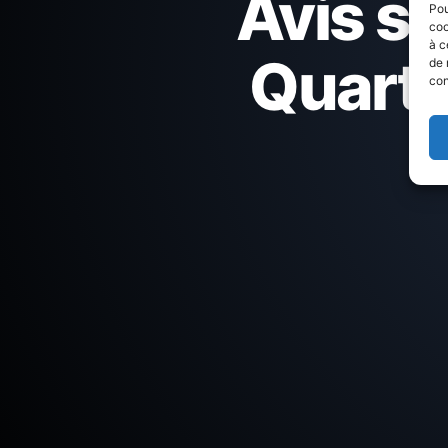
Avis s
Pou
coo
à c
Quartie
de 
con