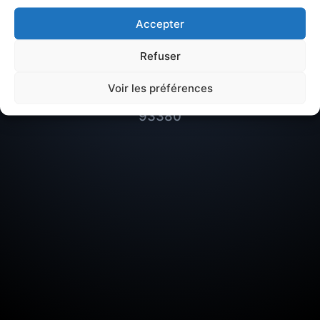
Seine :
Accepter
Quartier à éviter ou
Refuser
meilleurs quartiers
Voir les préférences
93380