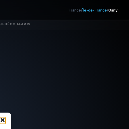
France
/
Île-de-France
/
Osny
HE
DÉCO IA
AVIS