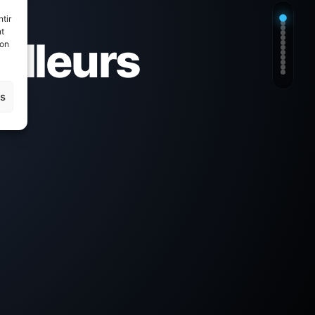
tir
nt
eilleurs
son
es