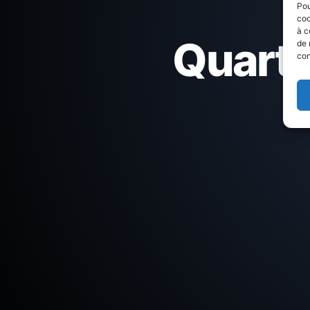
Pou
coo
à c
Quartie
de 
con