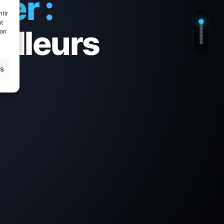
er :
tir
nt
eilleurs
son
es