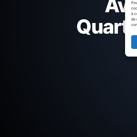
Avi
Pou
coo
à c
Quartie
de 
con