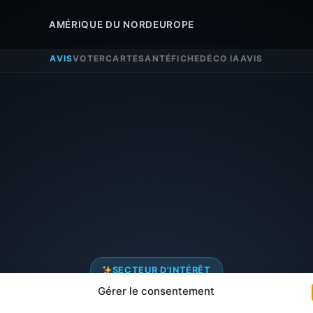
AMÉRIQUE DU NORD
EUROPE
AVIS
VOTER
CARTE
SANTÉ
FICHE
DÉCO IA
AVIS
SECTEUR D'INTÉRÊT
Gérer le consentement