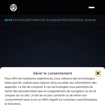
AVIS
VOTER
CARTE
NOTRE AVIS
SANTÉ
FICHE
DÉCO IA
AVIS
Gérer le consentement
Pour offrir les meilleures expériences, nous utilisons des technologies
telles que les cookies pour stocker et/ou accéder aux informations des
appareils. Le fait de consentir à ces technologies nous permettra de
SECTEUR D'INTÉRÊT
traiter des données telles que le comportement de navigation ou les ID
uniques sur ce site. Le fait de ne pas consentir ou de retirer son
Avis sur
La Forêt Sainte
consentement peut avoir un effet négatif sur certaines caractéristiques
et fonctions.