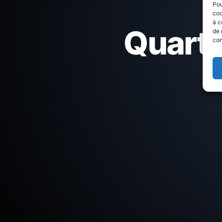
Pou
coo
à c
Quartie
de 
con