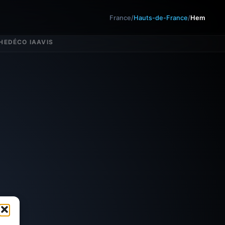
France
/
Hauts-de-France
/
Hem
HE
DÉCO IA
AVIS