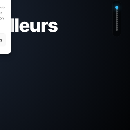
tir
nt
eilleurs
son
es