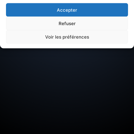
QUARTIER
Accepter
Gros-Saule
Refuser
Voir les préférences