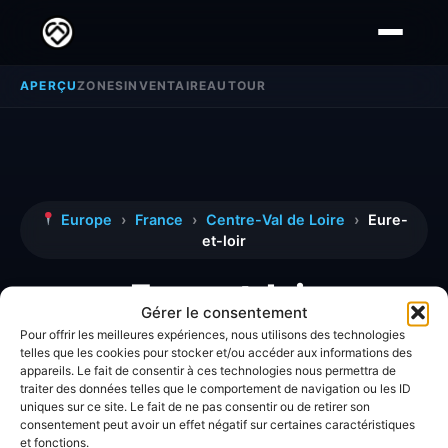
APERÇU
ZONES
INVENTAIRE
AUTOUR
Europe
›
France
›
Centre-Val de Loire
›
Eure-
et-loir
Eure-et-loir
Gérer le consentement
Pour offrir les meilleures expériences, nous utilisons des technologies
telles que les cookies pour stocker et/ou accéder aux informations des
Découvrez toutes les informations, avis et
appareils. Le fait de consentir à ces technologies nous permettra de
analyses détaillées concernant la zone
Eure-
traiter des données telles que le comportement de navigation ou les ID
uniques sur ce site. Le fait de ne pas consentir ou de retirer son
et-loir
.
consentement peut avoir un effet négatif sur certaines caractéristiques
et fonctions.