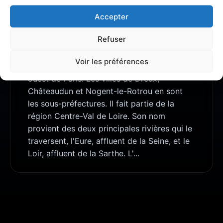
Accepter
À PROPOS DE EURE-ET-LOIR
Refuser
L'Eure-et-Loir (/œʁ‿e.lwaʁ/) est un
département français dont la préfecture,
Voir les préférences
Chartres, est située à 90 km à l'ouest-sud-
ouest de Paris. Les villes de Dreux,
Châteaudun et Nogent-le-Rotrou en sont
les sous-préfectures. Il fait partie de la
région Centre-Val de Loire. Son nom
provient des deux principales rivières qui le
traversent, l'Eure, affluent de la Seine, et le
Loir, affluent de la Sarthe. L'...