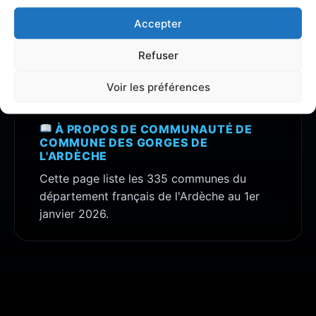
Découvrez toutes les informations, avis et
Accepter
analyses détaillées concernant la zone
Communauté de commune des Gorges de
Refuser
l'Ardèche
.
Voir les préférences
À PROPOS DE COMMUNAUTÉ DE
COMMUNE DES GORGES DE
L'ARDÈCHE
Cette page liste les 335 communes du
département français de l'Ardèche au 1er
janvier 2026.