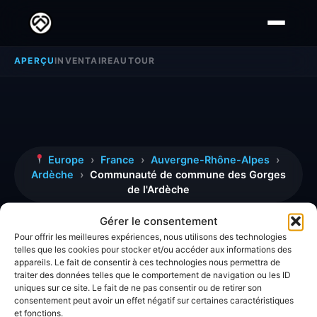
APERÇU
INVENTAIRE
AUTOUR
Europe
›
France
›
Auvergne-Rhône-Alpes
›
Ardèche
›
Communauté de commune des Gorges
de l'Ardèche
Communauté de
Gérer le consentement
Pour offrir les meilleures expériences, nous utilisons des technologies
commune des Gorges de
telles que les cookies pour stocker et/ou accéder aux informations des
appareils. Le fait de consentir à ces technologies nous permettra de
l'Ardèche
traiter des données telles que le comportement de navigation ou les ID
uniques sur ce site. Le fait de ne pas consentir ou de retirer son
consentement peut avoir un effet négatif sur certaines caractéristiques
et fonctions.