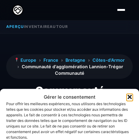
APERÇU
INVENTAIRE
AUTOUR
Europe
›
France
›
Bretagne
›
Côtes-d'Armor
›
Communauté d'agglomération Lannion-Trégor
Communauté
Communauté
Gérer le consentement
d'agglomération
Pour offrir les meilleures expériences, nous utilisons des technologies
telles que les cookies pour stocker et/ou accéder aux informations des
Lannion-Trégor
appareils. Le fait de consentir à ces technologies nous permettra de
traiter des données telles que le comportement de navigation ou les ID
Communauté
uniques sur ce site. Le fait de ne pas consentir ou de retirer son
consentement peut avoir un effet négatif sur certaines caractéristiques
et fonctions.