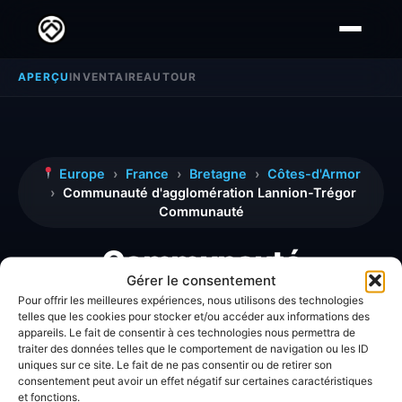
APERÇU
INVENTAIRE
AUTOUR
Europe
›
France
›
Bretagne
›
Côtes-d'Armor
›
Communauté d'agglomération Lannion-Trégor
Communauté
Communauté
Gérer le consentement
d'agglomération
Pour offrir les meilleures expériences, nous utilisons des technologies
telles que les cookies pour stocker et/ou accéder aux informations des
Lannion-Trégor
appareils. Le fait de consentir à ces technologies nous permettra de
traiter des données telles que le comportement de navigation ou les ID
Communauté
uniques sur ce site. Le fait de ne pas consentir ou de retirer son
consentement peut avoir un effet négatif sur certaines caractéristiques
et fonctions.