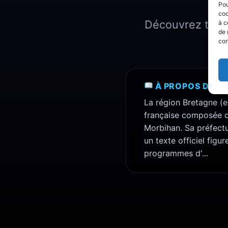
Pou
coo
Découvrez toutes
à c
de 
con
À PROPOS DE B
La région Bretagne (en
française composée de
Morbihan. Sa préfectu
un texte officiel fig
programmes d'...