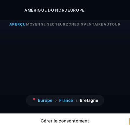
AMÉRIQUE DU NORD
EUROPE
APERÇU
MOYENNE SECTEUR
ZONES
INVENTAIRE
AUTOUR
Europe
›
France
›
Bretagne
Bretagne
Gérer le consentement