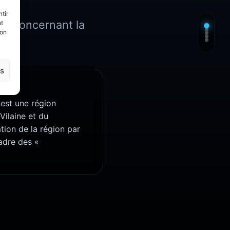
tir
ées concernant la
nt
son
es
 est une région
Vilaine et du
tion de la région par
cadre des «