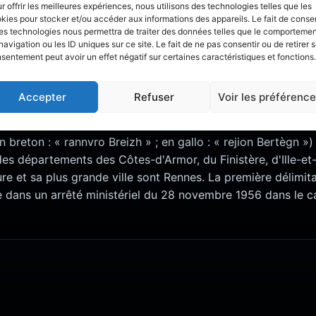
r offrir les meilleures expériences, nous utilisons des technologies telles que les
kies pour stocker et/ou accéder aux informations des appareils. Le fait de consen
 les informations, avis et analyses détaill
es technologies nous permettra de traiter des données telles que le comporteme
navigation ou les ID uniques sur ce site. Le fait de ne pas consentir ou de retirer 
zone
Bretagne
.
sentement peut avoir un effet négatif sur certaines caractéristiques et fonctions.
Accepter
Refuser
Voir les préférenc
RETAGNE
 breton : « rannvro Breizh » ; en gallo : « rejion Bertègn »)
s départements des Côtes-d'Armor, du Finistère, d'Ille-et-
re et sa plus grande ville sont Rennes. La première délimita
ure dans un arrêté ministériel du 28 novembre 1956 dans le 