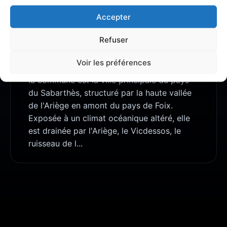
À PROPOS DE ARIÈGE
Accepter
Tarascon-sur-Ariège (en occitan : Tarascon
Refuser
d'Arièja) est une commune française, située
dans le département de l'Ariège en région
Voir les préférences
Occitanie. Sur le plan historique et culturel,
la commune est la ville principale du pays
du Sabarthès, structuré par la haute vallée
de l'Ariège en amont du pays de Foix.
Exposée à un climat océanique altéré, elle
est drainée par l'Ariège, le Vicdessos, le
ruisseau de l...