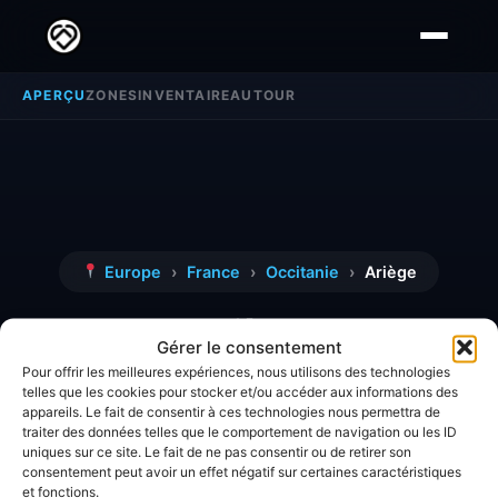
APERÇU
ZONES
INVENTAIRE
AUTOUR
Europe
›
France
›
Occitanie
›
Ariège
Ariège
Gérer le consentement
Pour offrir les meilleures expériences, nous utilisons des technologies
telles que les cookies pour stocker et/ou accéder aux informations des
Découvrez toutes les informations, avis et
appareils. Le fait de consentir à ces technologies nous permettra de
analyses détaillées concernant la zone
Ariège
.
traiter des données telles que le comportement de navigation ou les ID
uniques sur ce site. Le fait de ne pas consentir ou de retirer son
consentement peut avoir un effet négatif sur certaines caractéristiques
et fonctions.