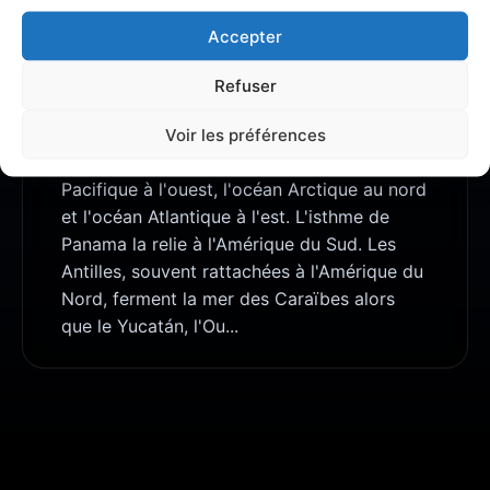
Accepter
À PROPOS DE AMÉRIQUE DU NORD
L'Amérique du Nord est un sous-continent
Refuser
ou un continent à part entière de l'Amérique
suivant le découpage adopté pour les
Voir les préférences
continents. Elle est entourée par l'océan
Pacifique à l'ouest, l'océan Arctique au nord
et l'océan Atlantique à l'est. L'isthme de
Panama la relie à l'Amérique du Sud. Les
Antilles, souvent rattachées à l'Amérique du
Nord, ferment la mer des Caraïbes alors
que le Yucatán, l'Ou...